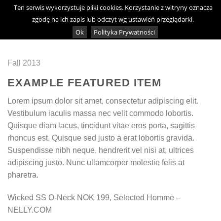
Skip
Ten serwis wykorzystuje pliki cookies. Korzystanie z witryny oznacza
0
to
zgodę na ich zapis lub odczyt wg ustawień przeglądarki.
content
Ok
Polityka Prywatności
Fall 2013
EXAMPLE FEATURED ITEM
Lorem ipsum dolor sit amet, consectetur adipiscing elit.
Vestibulum iaculis massa nec velit commodo lobortis.
Quisque diam lacus, tincidunt vitae eros porta, sagittis
rhoncus est. Quisque sed justo a erat lobortis gravida.
Suspendisse nibh neque, hendrerit vel nisi at, ultrices
adipiscing justo. Nunc ullamcorper molestie felis at
pharetra.
Wicked SS O-Neck NOK 199, Selected Homme –
NELLY.COM