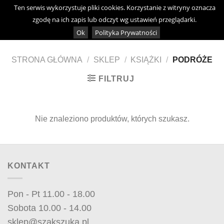
Skip
Ten serwis wykorzystuje pliki cookies. Korzystanie z witryny oznacza
0
to
zgodę na ich zapis lub odczyt wg ustawień przeglądarki.
content
Ok
Polityka Prywatności
STRONA GŁÓWNA
/
SKLEP
/
KSIĄŻKI
/
PODRÓŻE
FILTRUJ
Nie znaleziono produktów, których szukasz.
KONTAKT
Pon - Pt 11.00 - 18.00
Sobota 10.00 - 14.00
sklep@szakszuka.pl