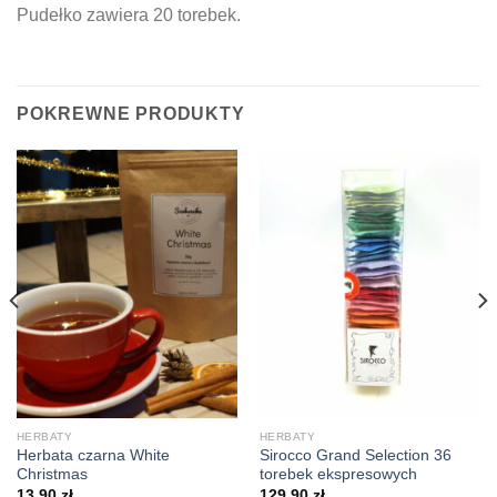
Pudełko zawiera 20 torebek.
POKREWNE PRODUKTY
HERBATY
HERBATY
Herbata czarna White
Sirocco Grand Selection 36
Christmas
torebek ekspresowych
13.90
zł
129.90
zł