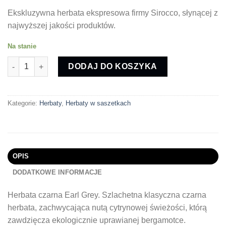
Ekskluzywna herbata ekspresowa firmy Sirocco, słynącej z
najwyższej jakości produktów.
Na stanie
ilość Sirocco Gentle Blue
DODAJ DO KOSZYKA
Kategorie:
Herbaty
,
Herbaty w saszetkach
OPIS
DODATKOWE INFORMACJE
Herbata czarna Earl Grey. Szlachetna klasyczna czarna
herbata, zachwycająca nutą cytrynowej świeżości, którą
zawdzięcza ekologicznie uprawianej bergamotce.