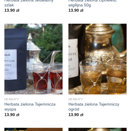
Herbata zielona Jedwabny
Herbata zielona Opowieść
szlak
wigilijna 50g
13.90
zł
13.90
zł
HERBATY
HERBATY
Herbata zielona Tajemnicza
Herbata zielona Tajemniczy
wyspa
ogród
13.90
zł
13.90
zł