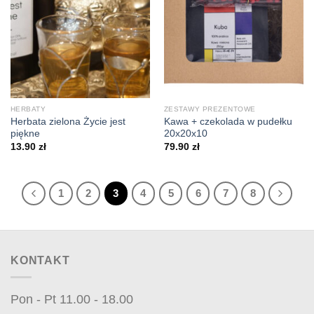
HERBATY
ZESTAWY PREZENTOWE
Herbata zielona Życie jest
Kawa + czekolada w pudełku
piękne
20x20x10
13.90
zł
79.90
zł
1
2
3
4
5
6
7
8
KONTAKT
Pon - Pt 11.00 - 18.00