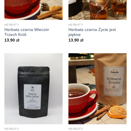
HERBATY
HERBATY
Herbata czarna Wieczór
Herbata czarna Życie jest
Trzech Króli
piękne
13.90
zł
13.90
zł
HERBATY
HERBATY