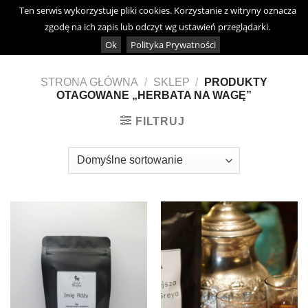
Skip
Ten serwis wykorzystuje pliki cookies. Korzystanie z witryny oznacza
0
to
zgodę na ich zapis lub odczyt wg ustawień przeglądarki.
content
Ok
Polityka Prywatności
STRONA GŁÓWNA
/
SKLEP
/
PRODUKTY
OTAGOWANE „HERBATA NA WAGĘ”
FILTRUJ