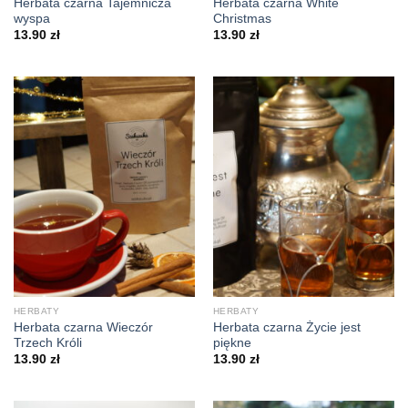
Herbata czarna Tajemnicza
Herbata czarna White
wyspa
Christmas
13.90
zł
13.90
zł
HERBATY
HERBATY
Herbata czarna Wieczór
Herbata czarna Życie jest
Trzech Króli
piękne
13.90
zł
13.90
zł