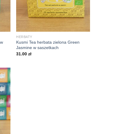
+
HERBATY
 w
Kusmi Tea herbata zielona Green
Jasmine w saszetkach
31.00
zł