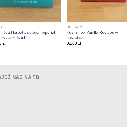
+
ATY
HERBATY
i Tea Herbata zielona Imperial
Kusmi Tea Vanilla Rooibos w
l w saszetkach
saszetkach
00
zł
31.00
zł
AJDŹ NAS NA FB