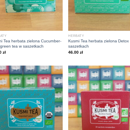
+
ATY
HERBATY
i Tea herbata zielona Cucumber-
Kusmi Tea herbata zielona Detox
 green tea w saszetkach
saszetkach
00
zł
46.00
zł