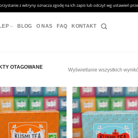
Korzystanie z witryny oznacza zgodę na ich zapis lub odczyt wg ustawień prz
LEP
BLOG
O NAS
FAQ
KONTAKT
KTY OTAGOWANE
Wyświetlanie wszystkich wynik