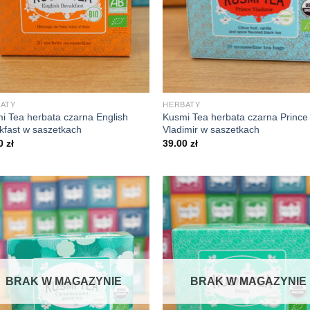
+
ATY
HERBATY
i Tea herbata czarna English
Kusmi Tea herbata czarna Prince
kfast w saszetkach
Vladimir w saszetkach
00
zł
39.00
zł
BRAK W MAGAZYNIE
BRAK W MAGAZYNIE