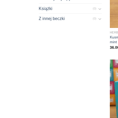
Książki
(0)
Z innej beczki
(0)
+
HERB
Kusm
mint
36.