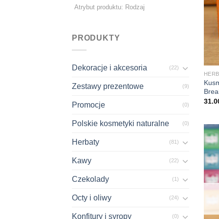
PRODUKTY
+
Dekoracje i akcesoria
(22)
HERB
Kusm
Zestawy prezentowe
(9)
Brea
31.
Promocje
(0)
Polskie kosmetyki naturalne
(0)
Herbaty
(81)
Kawy
(22)
Czekolady
(1)
Octy i oliwy
(24)
Konfitury i syropy
(0)