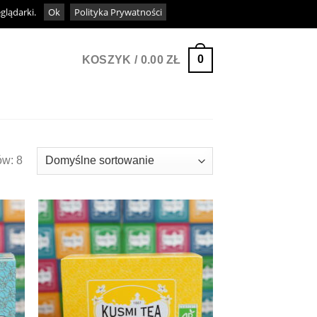
eglądarki.
Ok
Polityka Prywatności
0
KOSZYK /
0.00
ZŁ
ów: 8