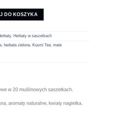
J DO KOSZYKA
erbaty
,
Herbaty w saszetkach
a
,
herbata zielona
,
Kusmi Tea
,
mate
sowe w 20 muślinowych saszetkach.
ana, aromaty naturalne, kwiaty nagietka.