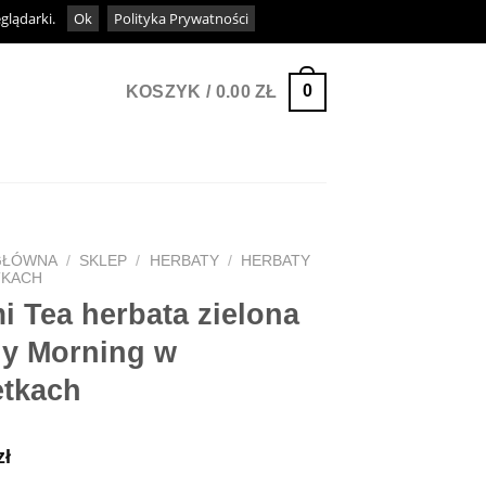
eglądarki.
Ok
Polityka Prywatności
0
KOSZYK /
0.00
ZŁ
GŁÓWNA
/
SKLEP
/
HERBATY
/
HERBATY
TKACH
 Tea herbata zielona
ly Morning w
etkach
zł