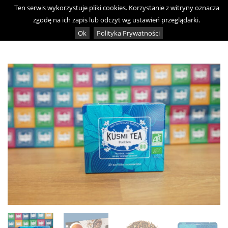
Skip
Ten serwis wykorzystuje pliki cookies. Korzystanie z witryny oznacza
0
to
zgodę na ich zapis lub odczyt wg ustawień przeglądarki.
content
Ok
Polityka Prywatności