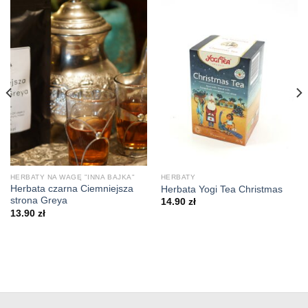
HERBATY NA WAGĘ "INNA BAJKA"
HERBATY
Herbata czarna Ciemniejsza
Herbata Yogi Tea Christmas
strona Greya
14.90
zł
13.90
zł