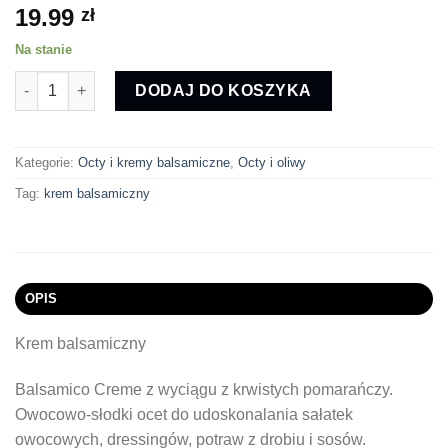
19.99
zł
Na stanie
ilość Krem balsamiczny z czerwonych pomarańczy 100ml
DODAJ DO KOSZYKA
Kategorie:
Octy i kremy balsamiczne
,
Octy i oliwy
Tag:
krem balsamiczny
OPIS
Krem balsamiczny
Balsamico Creme z wyciągu z krwistych pomarańczy.
Owocowo-słodki ocet do udoskonalania sałatek
owocowych, dressingów, potraw z drobiu i sosów.