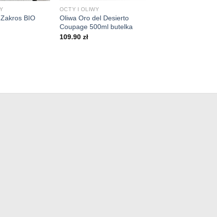
Y
OCTY I OLIWY
 Zakros BIO
Oliwa Oro del Desierto
Coupage 500ml butelka
109.90
zł