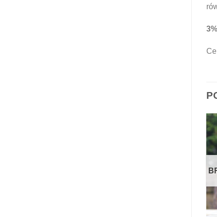
rów
3%
Cen
P
E
B
+
+