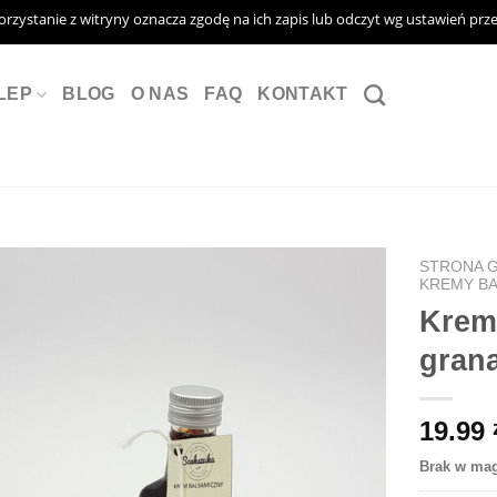
Korzystanie z witryny oznacza zgodę na ich zapis lub odczyt wg ustawień prz
LEP
BLOG
O NAS
FAQ
KONTAKT
STRONA 
KREMY B
Krem
gran
19.99
Brak w ma