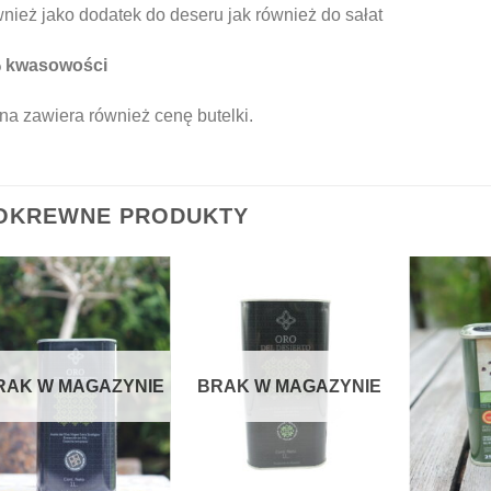
nież jako dodatek do deseru jak również do sałat
 kwasowości
a zawiera również cenę butelki.
OKREWNE PRODUKTY
RAK W MAGAZYNIE
BRAK W MAGAZYNIE
+
+
+