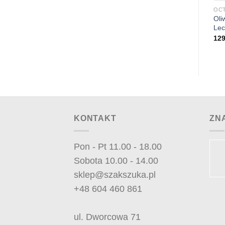
OCTY I OLIWY
OCTY I OLIWY
OCT
Oliwa Oro del Desierto
Oli
Oliwa Sitia 0.2 Gold 1L
Arbequina 1l puszka
Lec
89.90
zł
129.90
zł
12
KONTAKT
ZN
Pon - Pt 11.00 - 18.00
Sobota 10.00 - 14.00
sklep@szakszuka.pl
+48 604 460 861
ul. Dworcowa 71