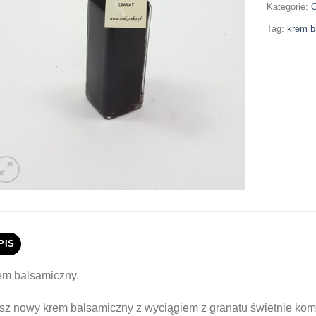
Kategorie:
O
Tag:
krem b
PIS
em balsamiczny.
sz nowy krem balsamiczny z wyciągiem z granatu świetnie komp