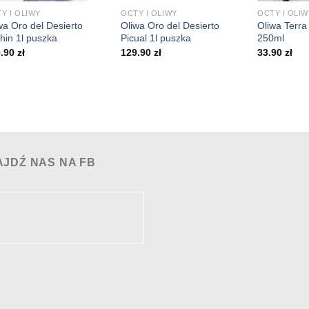
Y I OLIWY
OCTY I OLIWY
OCTY I OLIW
wa Oro del Desierto
Oliwa Oro del Desierto
Oliwa Terra
hin 1l puszka
Picual 1l puszka
250ml
9.90
zł
129.90
zł
33.90
zł
AJDŹ NAS NA FB