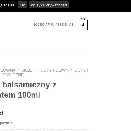
eglądarki.
Ok
Polityka Prywatności
0
KOSZYK /
0.00
ZŁ
GŁÓWNA
/
SKLEP
/
OCTY I OLIWY
/
OCTY I
ALSAMICZNE
 balsamiczny z
atem 100ml
zł
gazynie