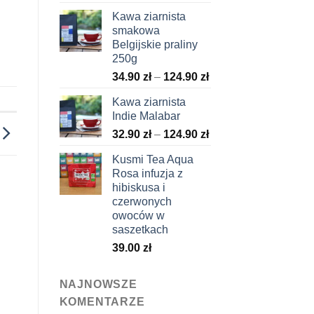
Kawa ziarnista
smakowa
Belgijskie praliny
250g
Zakres
34.90
zł
–
124.90
zł
cen:
Kawa ziarnista
od
Indie Malabar
34.90 zł
Zakres
32.90
zł
–
124.90
zł
do
cen:
124.90 zł
Kusmi Tea Aqua
od
Rosa infuzja z
32.90 zł
hibiskusa i
do
czerwonych
124.90 zł
owoców w
saszetkach
39.00
zł
NAJNOWSZE
KOMENTARZE