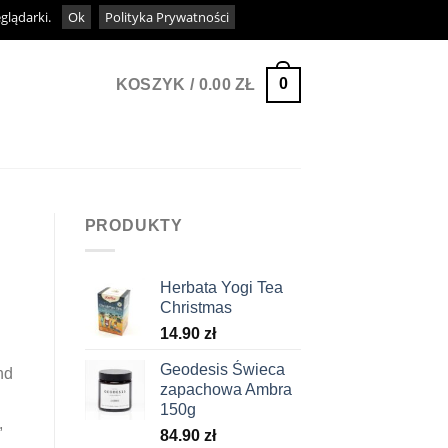
eglądarki.
Ok
Polityka Prywatności
0
KOSZYK /
0.00
ZŁ
PRODUKTY
Herbata Yogi Tea
Christmas
14.90
zł
Geodesis Świeca
nd
zapachowa Ambra
150g
,
84.90
zł