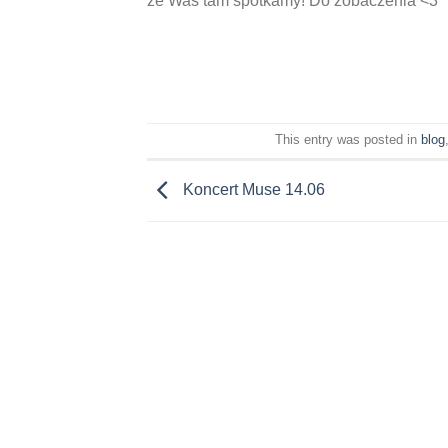
że Was tam spotkamy! Do zobaczenia <3
This entry was posted in
blog
Koncert Muse 14.06