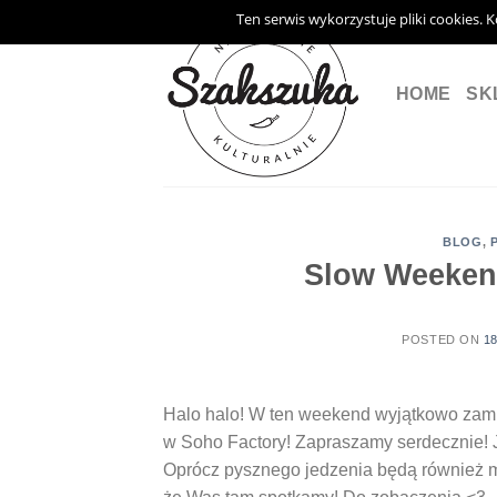
Skip
Ten serwis wykorzystuje pliki cookies. 
to
content
HOME
SK
BLOG
,
Slow Weekend
POSTED ON
1
Halo halo! W ten weekend wyjątkowo zam
w Soho Factory! Zapraszamy serdecznie! 
Oprócz pysznego jedzenia będą również mł