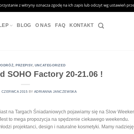
Korzystanie z witryny oznacza zgodę na ich zapis lub odczyt wg ustawień prz
LEP
BLOG
O NAS
FAQ
KONTAKT
PODRÓŻ
,
PRZEPISY
,
UNCATEGORIZED
 SOHO Factory 20-21.06 !
8 CZERWCA 2015
BY
ADRIANNA JANCZEWSKA
iast na Targach Śniadaniowych pojawiamy się na Slow Weeke
Jest to mega propozycja na spędzenie ciekawego weekendu.
odzi projektanci, design i naturalne kosmetyki. Mamy nadzieję