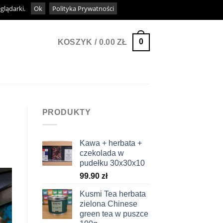
eglądarki.
Ok
Polityka Prywatności
0
KOSZYK /
0.00
ZŁ
PRODUKTY
Kawa + herbata +
czekolada w
pudełku 30x30x10
99.90
zł
Kusmi Tea herbata
zielona Chinese
green tea w puszce