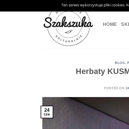
Skip
Ten serwis wykorzystuje pliki cookies. 
to
content
HOME
SK
BLOG
,
Herbaty KUSMI
POSTED ON
2
24
cze