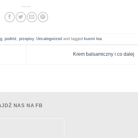
og
,
podróż
,
przepisy
,
Uncategorized
and tagged
kusmi tea
.
Krem balsamiczny i co dalej
AJDŹ NAS NA FB