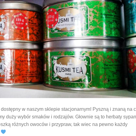
 dostępny w naszym sklepie stacjonarnym! Pyszną i znaną na c
y duży wybór smaków i rodzajów. Głownie są to herbaty sypan
eszką różnych owoców i przypraw, tak wiec na pewno każdy