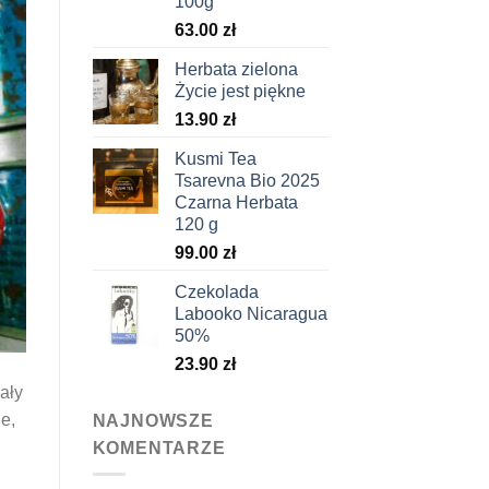
100g
63.00
zł
Herbata zielona
Życie jest piękne
13.90
zł
Kusmi Tea
Tsarevna Bio 2025
Czarna Herbata
120 g
99.00
zł
Czekolada
Labooko Nicaragua
50%
23.90
zł
ały
e,
NAJNOWSZE
KOMENTARZE