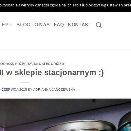
Korzystanie z witryny oznacza zgodę na ich zapis lub odczyt wg ustawień prz
LEP
BLOG
O NAS
FAQ
KONTAKT
PODRÓŻ
,
PRZEPISY
,
UNCATEGORIZED
 w sklepie stacjonarnym :)
4 CZERWCA 2015
BY
ADRIANNA JANCZEWSKA