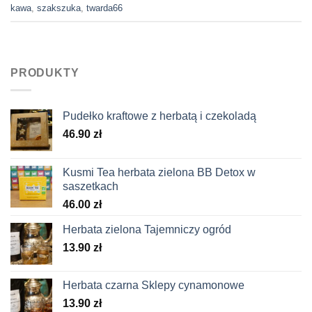
kawa
,
szakszuka
,
twarda66
PRODUKTY
Pudełko kraftowe z herbatą i czekoladą
46.90
zł
Kusmi Tea herbata zielona BB Detox w
saszetkach
46.00
zł
Herbata zielona Tajemniczy ogród
13.90
zł
Herbata czarna Sklepy cynamonowe
13.90
zł