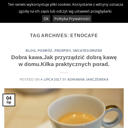
Skip
Ten serwis wykorzystuje pliki cookies. Korzystanie z witryny oznacza
0
to
zgodę na ich zapis lub odczyt wg ustawień przeglądarki.
content
Ok
Polityka Prywatności
TAG ARCHIVES:
ETNOCAFE
BLOG
,
PODRÓŻ
,
PRZEPISY
,
UNCATEGORIZED
Dobra kawa.Jak przyrządzić dobrą kawę
w domu.Kilka praktycznych porad.
POSTED ON
4 LIPCA 2017
BY
ADRIANNA JANCZEWSKA
04
lip