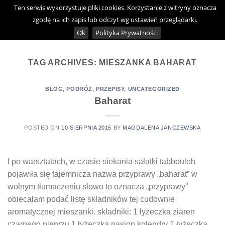
Skip
Ten serwis wykorzystuje pliki cookies. Korzystanie z witryny oznacza
0
to
zgodę na ich zapis lub odczyt wg ustawień przeglądarki.
content
Ok
Polityka Prywatności
TAG ARCHIVES:
MIESZANKA BAHARAT
BLOG
,
PODRÓŻ
,
PRZEPISY
,
UNCATEGORIZED
Baharat
POSTED ON
10 SIERPNIA 2015
BY
MAGDALENA JANCZEWSKA
I po warsztatach, w czasie siekania sałatki tabbouleh
pojawiła się tajemnicza nazwa przyprawy „baharat” w
wolnym tłumaczeniu słowo to oznacza „przyprawy”
obiecałam podać listę składników tej cudownie
aromatycznej mieszanki. składniki: 1 łyżeczka ziaren
czarnego pieprzu 1 łyżeczka nasion kolendry 1 łyżeczka